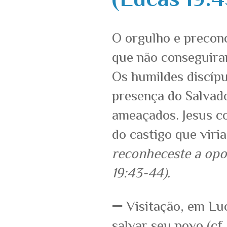
O orgulho e preconc
que não conseguiram
Os humildes discíp
presença do Salvado
ameaçados. Jesus c
do castigo que viri
reconheceste a opor
19:43-44).
➖ Visitação, em Luc
salvar seu povo (cf.