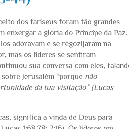
eito dos fariseus foram tão grandes
 enxergar a glória do Príncipe da Paz.
ulos adoravam e se regozijaram na
r, mas os líderes se sentiram
ontinuou sua conversa com eles, faland
a sobre Jerusalém “porque
não
tunidade da tua visitação” (Lucas
as, significa a vinda de Deus para
 Lucas 1:68,78; 7:16). Os líderes em