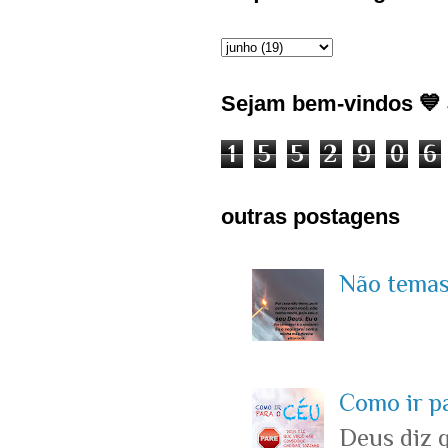
Sejam bem-vindos 💙 J
1
5
5
2
9
0
6
outras postagens
Não temas 
Como ir p
Deus diz 