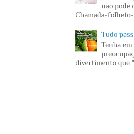
não pode c
Chamada-folheto-c
Tudo passa
Tenha em 
preocupaçõ
divertimento que "