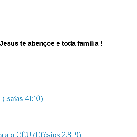
esus te abençoe e toda família !
(Isaías 41:10)
ara o CÉU (Efésios 2.8-9)