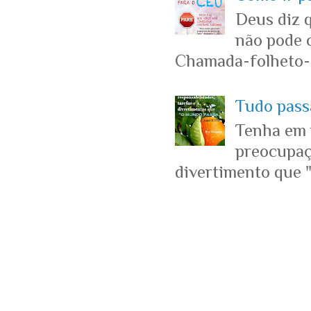
Deus diz 
não pode c
Chamada-folheto-c
Tudo passa
Tenha em 
preocupaçõ
divertimento que "