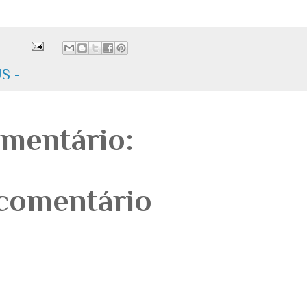
S -
mentário:
comentário