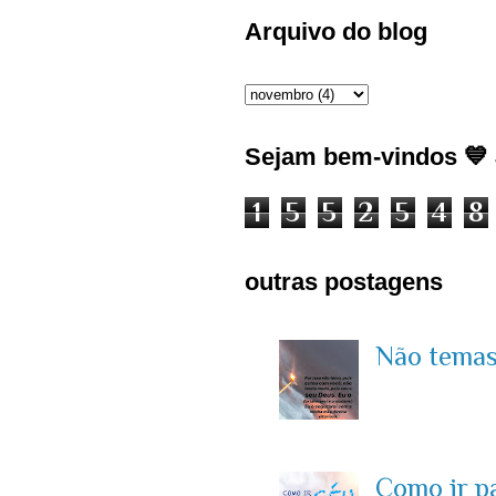
Arquivo do blog
Sejam bem-vindos 💙 J
1
5
5
2
5
4
8
outras postagens
Não temas 
Como ir p