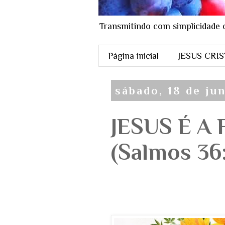
Transmitindo com simplicidade 
Página inicial
JESUS CRI
sábado, 18 de ju
JESUS É A
(Salmos 36: