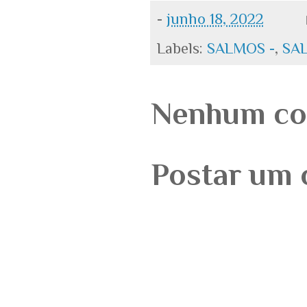
-
junho 18, 2022
Labels:
SALMOS -
,
SA
Nenhum co
Postar um 