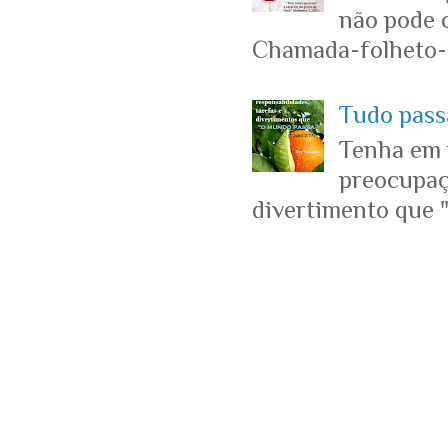
não pode c
Chamada-folheto-c
Tudo passa
Tenha em 
preocupaçõ
divertimento que "