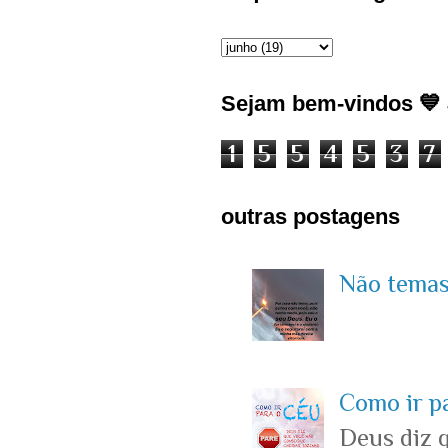
Sejam bem-vindos 💙 J
1
5
5
4
5
3
7
outras postagens
Não temas 
Como ir p
Deus diz 