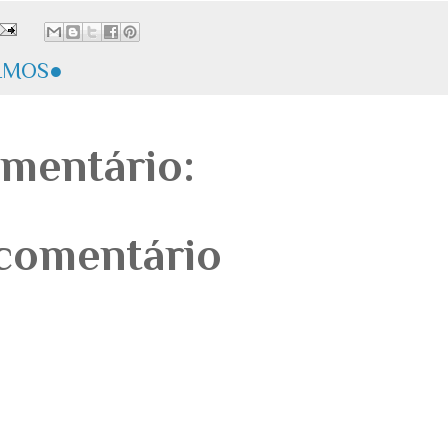
LMOS●
mentário:
comentário