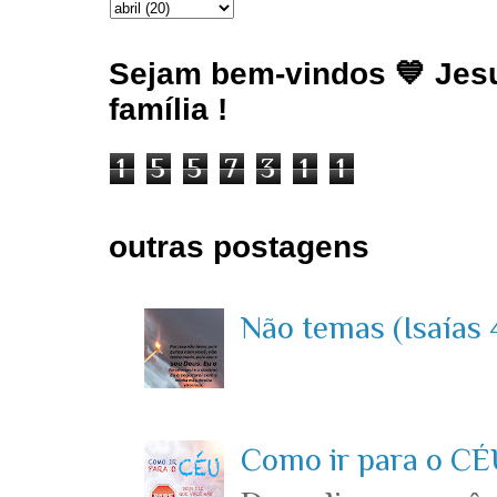
Sejam bem-vindos 💙 Jesu
família !
1
5
5
7
3
1
1
outras postagens
Não temas (Isaías 4
Como ir para o CÉU