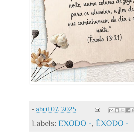
-
abril 07, 2025
Labels:
EXODO -
,
ÊXODO -