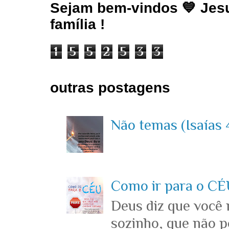
Sejam bem-vindos 💙 Jesu
família !
1
5
5
2
5
3
3
outras postagens
Não temas (Isaías 4
Como ir para o CÉU
Deus diz que você
sozinho, que não p