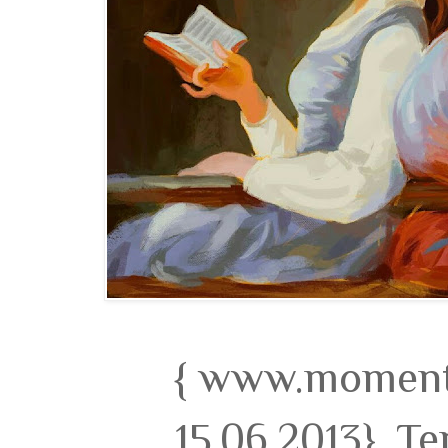
{ www.momento
15.06.2013}. T