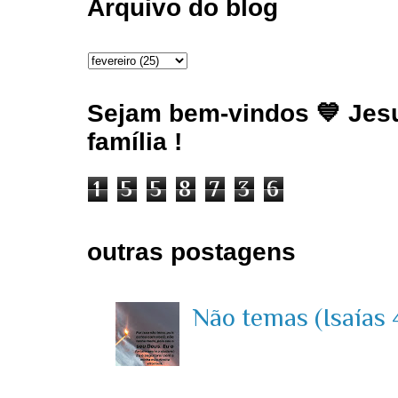
Arquivo do blog
Sejam bem-vindos 💙 Jesu
família !
1
5
5
8
7
3
6
outras postagens
Não temas (Isaías 4