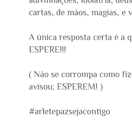
adivinhações, idolatria, deu
cartas, de mãos, magias, e v
A única resposta certa é a 
ESPERE!!!
( Não se corrompa como fi
avisou; ESPEREM! )
#arletepazsejacontigo