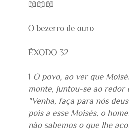
📖📖📖
O bezerro de ouro
ÊXODO 32
1
O povo, ao ver que Moisé
monte, juntou-se ao redor d
"Venha, faça para nós deu
pois a esse Moi­sés, o home
não sabemos o que lhe aco