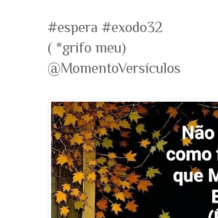
#espera #exodo32
( *grifo meu)
@MomentoVersículos