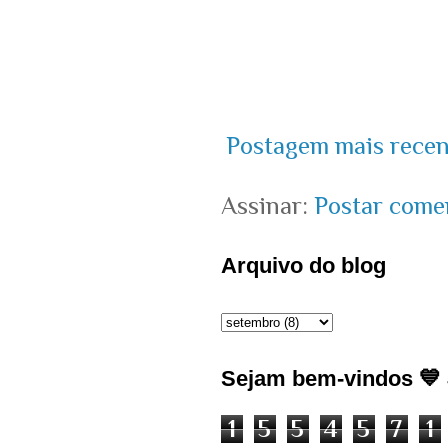
Postagem mais recen
Assinar:
Postar come
Arquivo do blog
Sejam bem-vindos 💙 J
1
5
5
4
5
7
1