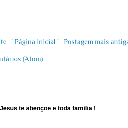
te
Página inicial
Postagem mais antig
ntários (Atom)
esus te abençoe e toda família !