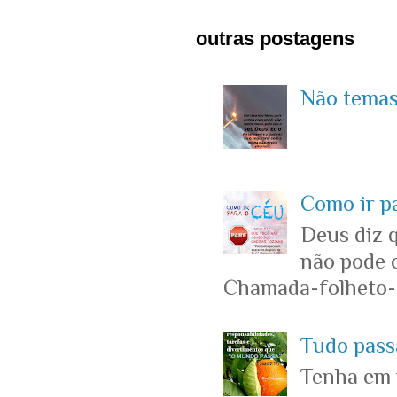
outras postagens
Não temas 
Como ir p
Deus diz 
não pode c
Chamada-folheto-c
Tudo passa
Tenha em 