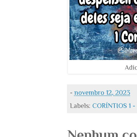
Adi
-
novembro 12, 2023
Labels:
CORÍNTIOS 1 -
Nenhum co