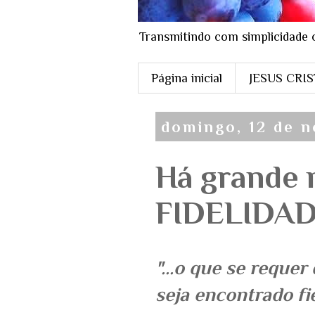
Transmitindo com simplicidade 
Página inicial
JESUS CRI
domingo, 12 de 
Há grande 
FIDELIDADE!
"...o que se reque
seja encontrado fie