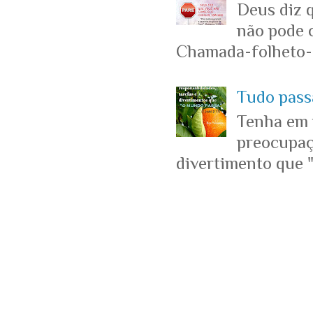
Deus diz 
não pode c
Chamada-folheto-c
Tudo passa
Tenha em 
preocupaçõ
divertimento que "