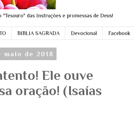
o "Tesouro" das Instruções e promessas de Deus!
STO
BIBLIA SAGRADA
Devocional
Facebook
de maio de 2018
atento! Ele ouve
a oração! (Isaías