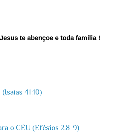
esus te abençoe e toda família !
(Isaías 41:10)
ara o CÉU (Efésios 2.8-9)