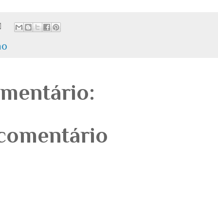
ão
mentário:
comentário