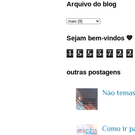
Arquivo do blog
Sejam bem-vindos 💙 J
1
5
5
3
7
2
2
outras postagens
Não temas 
Como ir p