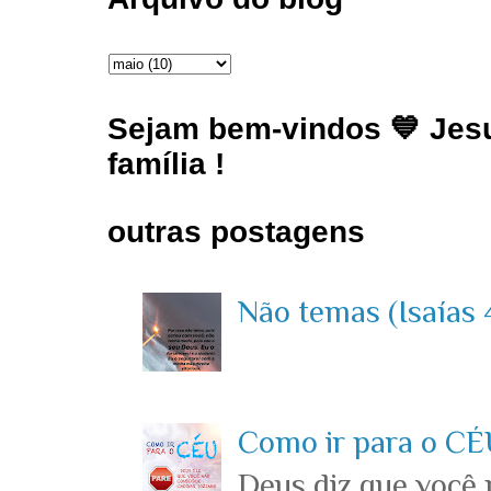
Sejam bem-vindos 💙 Jesu
família !
outras postagens
Não temas (Isaías 4
Como ir para o CÉU
Deus diz que você