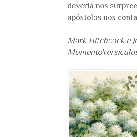
deveria nos surpre
apóstolos nos conta
Mark Hitchcock e Je
MomentoVersículos