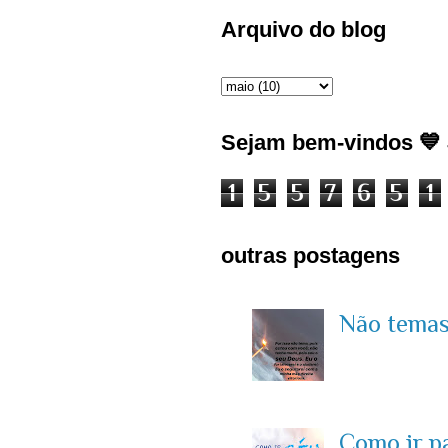
Arquivo do blog
Sejam bem-vindos 💙 J
1
5
5
7
6
5
1
outras postagens
Não temas 
Como ir p