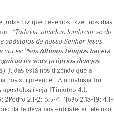
e Judas diz que devemos fazer nos dias
rar:
“Todavia, amados, lembrem-se do
os apóstolos de nosso Senhor Jesus
a vocês:
‘
Nos últimos tempos haverá
guirão os seus próprios desejos
8). Judas está nos dizendo que a
ia nos surpreender. A apostasia foi
s apóstolos (veja 1Timóteo 4.1;
; 2Pedro 2.1-2; 3.3-4; 1João 2.18-19; 4.1-
no da fé deva nos entristecer, ele não