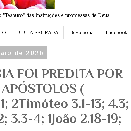
o "Tesouro" das Instruções e promessas de Deus!
STO
BIBLIA SAGRADA
Devocional
Facebook
maio de 2026
IA FOI PREDITA POR
 APÓSTOLOS (
1; 2Timóteo 3.1-13; 4.3;
; 3.3-4; 1João 2.18-19;