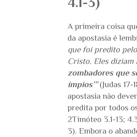
4.1-3)
A primeira coisa qu
da apostasia é lemb
que foi predito pel
Cristo. Eles diziam 
zombadores que se
ímpios’”
(Judas 17-1
apostasia não dever
predita por todos o
2Timóteo 3.1-13; 4.3
3). Embora o abando