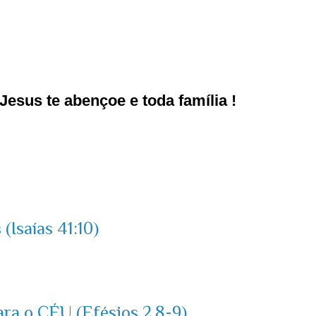
esus te abençoe e toda família !
(Isaías 41:10)
ara o CÉU (Efésios 2.8-9)