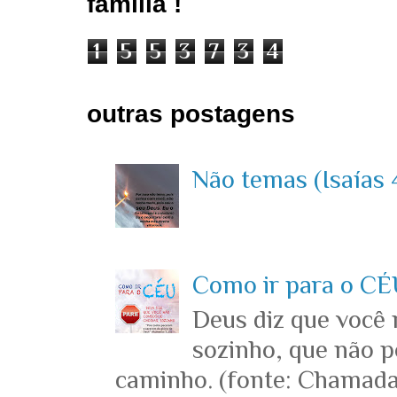
família !
1
5
5
3
7
3
4
outras postagens
Não temas (Isaías 4
Como ir para o CÉU
Deus diz que você
sozinho, que não p
caminho. (fonte: Chamada