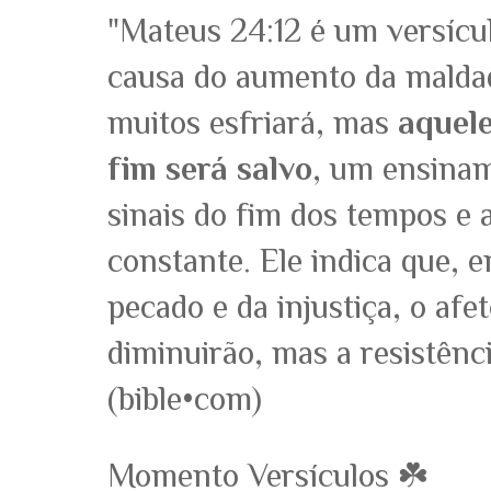
"Mateus 24:12 é um versícul
causa do aumento da maldad
muitos esfriará, mas
aquele
fim será salvo
, um ensinam
sinais do fim dos tempos e 
constante. Ele indica que, 
pecado e da injustiça, o afe
diminuirão, mas a resistênc
(bible•com)
Momento Versículos ☘️