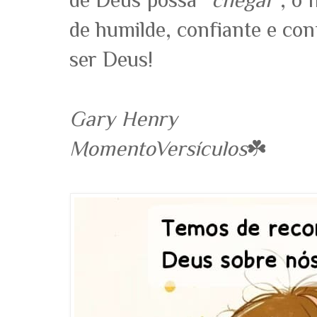
de Deus possa “
chegar
”, o 
de humilde, confiante e co
ser Deus!
Gary Henry
MomentoVersículos
☘️