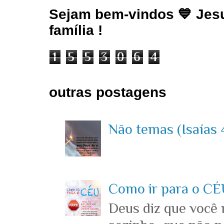
Sejam bem-vindos 💙 Jesu
família !
1
5
5
3
0
6
4
outras postagens
Não temas (Isaías 4
Como ir para o CÉU
Deus diz que você