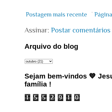
Postagem mais recente
Página
Assinar:
Postar comentários
Arquivo do blog
Sejam bem-vindos 💙 Jesu
família !
1
5
5
2
9
1
0