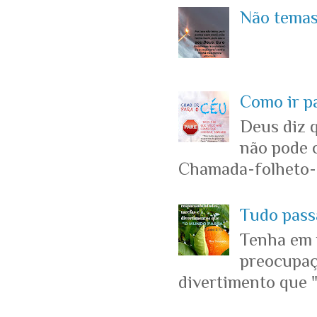
Não temas 
Como ir p
Deus diz 
não pode c
Chamada-folheto-c
Tudo passa
Tenha em 
preocupaçõ
divertimento que "