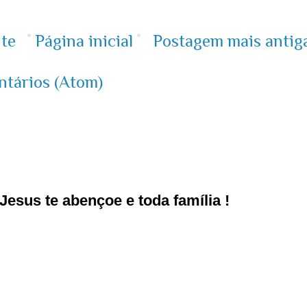
te
Página inicial
Postagem mais antig
ntários (Atom)
esus te abençoe e toda família !