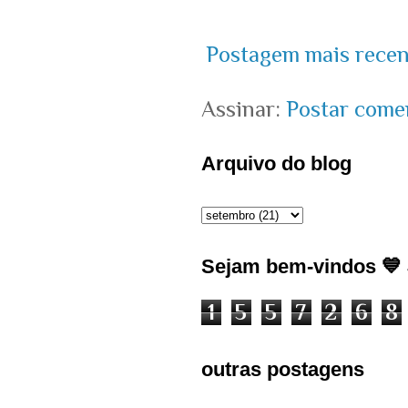
Postagem mais recen
Assinar:
Postar come
Arquivo do blog
Sejam bem-vindos 💙 J
1
5
5
7
2
6
8
outras postagens