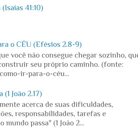
(Isaías 41:10)
ara o CÉU (Efésios 2.8-9)
que você não consegue chegar sozinho, qu
onstruir seu próprio caminho. (fonte:
omo-ir-para-o-céu...
 (1 João 2.17)
mente acerca de suas dificuldades,
es, responsabilidades, tarefas e
o mundo passa" (1 João 2...