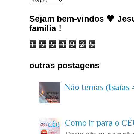
Sejam bem-vindos 💙 Jesu
família !
1
5
5
4
9
2
5
outras postagens
Não temas (Isaías 4
Como ir para o CÉU