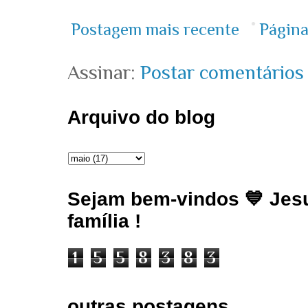
Postagem mais recente
Página
Assinar:
Postar comentários
Arquivo do blog
Sejam bem-vindos 💙 Jesu
família !
1
5
5
8
3
8
3
outras postagens