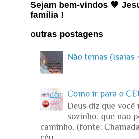
Sejam bem-vindos 💙 Jesu
família !
outras postagens
Não temas (Isaías 4
Como ir para o CÉU
Deus diz que você
sozinho, que não p
caminho. (fonte: Chamada
céu...