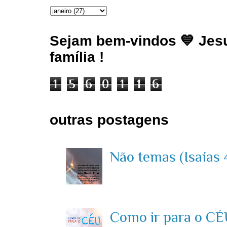
Sejam bem-vindos 💙 Jesu
família !
1
5
6
0
1
1
6
outras postagens
Não temas (Isaías 4
Como ir para o CÉU