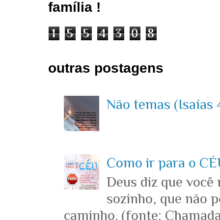
família !
1
5
5
4
3
0
8
outras postagens
Não temas (Isaías 4
Como ir para o CÉU
Deus diz que você
sozinho, que não p
caminho. (fonte: Chamada