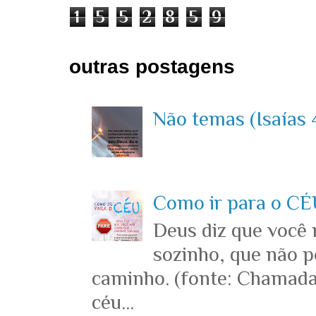
1
5
5
2
8
5
9
outras postagens
Não temas (Isaías 4
Como ir para o CÉU
Deus diz que você
sozinho, que não p
caminho. (fonte: Chamada
céu...