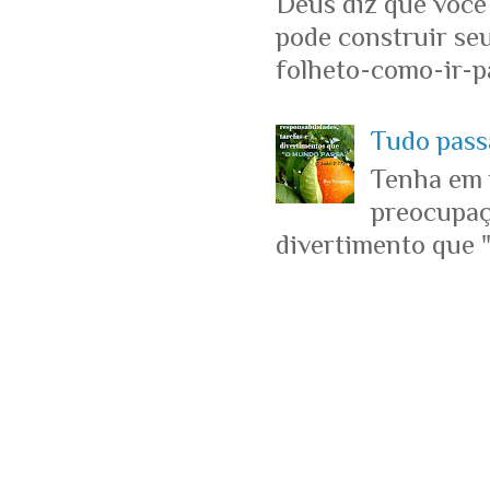
Deus diz que você
pode construir se
folheto-como-ir-pa
Tudo passa
Tenha em 
preocupaçõ
divertimento que "