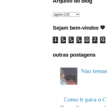
Arquivo do blog
Sejam bem-vindos 💙 J
1
5
5
5
0
7
9
outras postagens
Não temas 
Como ir para o C