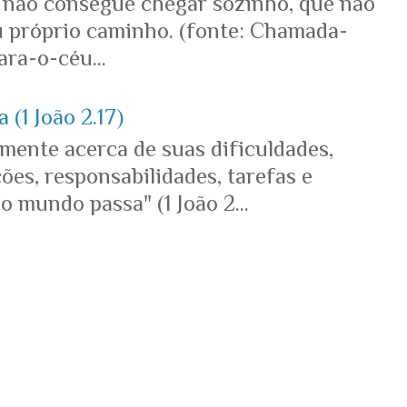
 não consegue chegar sozinho, que não
u próprio caminho. (fonte: Chamada-
ra-o-céu...
 (1 João 2.17)
mente acerca de suas dificuldades,
es, responsabilidades, tarefas e
o mundo passa" (1 João 2...