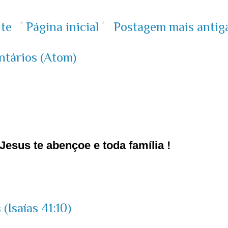
te
Página inicial
Postagem mais antig
ntários (Atom)
esus te abençoe e toda família !
(Isaías 41:10)