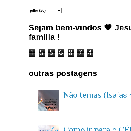
Sejam bem-vindos 💙 Jesu
família !
1
5
5
6
8
7
4
outras postagens
Não temas (Isaías 4
Como ir para o CÉU