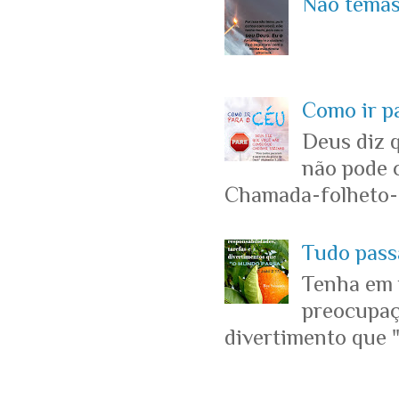
Não temas 
Como ir p
Deus diz 
não pode c
Chamada-folheto-c
Tudo passa
Tenha em 
preocupaçõ
divertimento que "