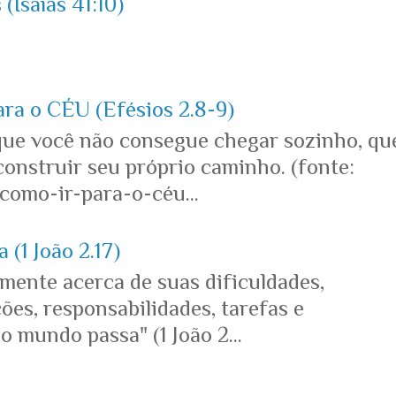
(Isaías 41:10)
ara o CÉU (Efésios 2.8-9)
que você não consegue chegar sozinho, qu
onstruir seu próprio caminho. (fonte:
omo-ir-para-o-céu...
 (1 João 2.17)
mente acerca de suas dificuldades,
es, responsabilidades, tarefas e
o mundo passa" (1 João 2...