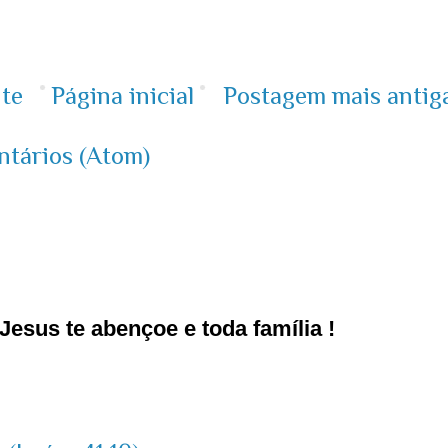
te
Página inicial
Postagem mais antig
ntários (Atom)
esus te abençoe e toda família !