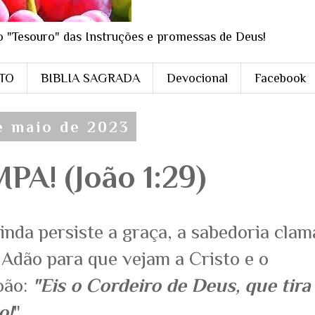
o "Tesouro" das Instruções e promessas de Deus!
STO
BIBLIA SAGRADA
Devocional
Facebook
de maio de 2023
PA! (João 1:29)
inda persiste a graça, a sabedoria clam
e Adão para que vejam a Cristo e o
oão:
"Eis o Cordeiro de Deus, que tira
o!
"