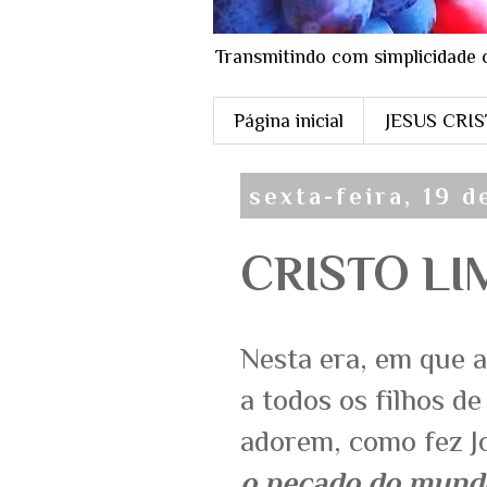
Transmitindo com simplicidade 
Página inicial
JESUS CRI
sexta-feira, 19 
CRISTO LIM
Nesta era, em que a
a todos os filhos d
adorem, como fez J
o pecado do mund