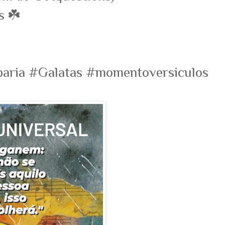
s ☘️
aria #Galatas #momentoversiculos