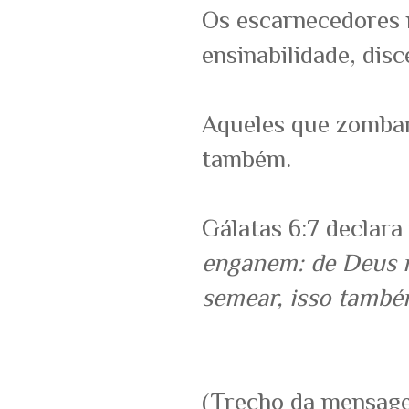
Os escarnecedores n
ensinabilidade, dis
Aqueles que zomba
também.
Gálatas 6:7 declara
enganem: de Deus n
semear, isso també
(Trecho da mensag