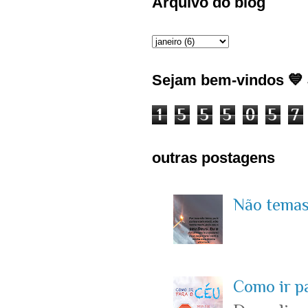
Arquivo do blog
Sejam bem-vindos 💙 J
1
5
5
5
0
5
7
outras postagens
Não temas 
Como ir p