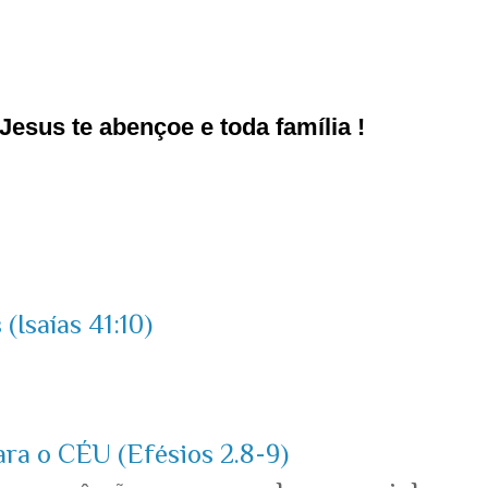
esus te abençoe e toda família !
(Isaías 41:10)
ara o CÉU (Efésios 2.8-9)