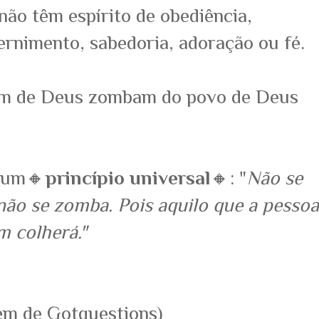
ão têm espírito de obediência,
cernimento, sabedoria, adoração ou fé.
m de Deus zombam do povo de Deus
 um🔸️
princípio universal
🔸️: "
Não se
ão se zomba. Pois aquilo que a pessoa
m colherá."
em de Gotquestions)