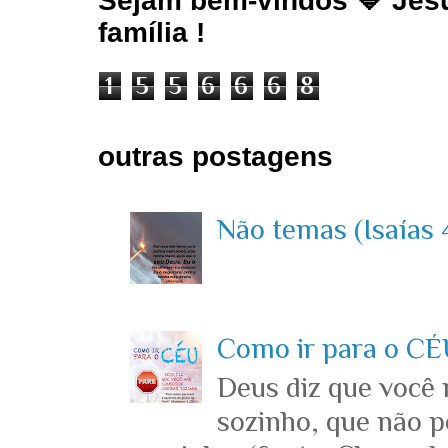
Sejam bem-vindos 💙 Jesu
família !
1
5
5
6
6
6
8
outras postagens
Não temas (Isaías 4
Como ir para o CÉU
Deus diz que você
sozinho, que não p