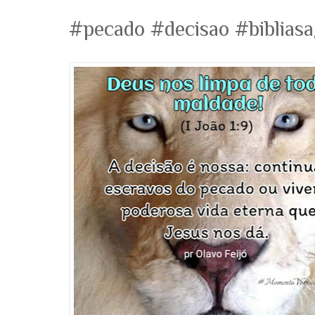
#pecado #decisao #biblias