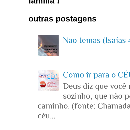
família !
outras postagens
Não temas (Isaías 4
Como ir para o CÉU
Deus diz que você
sozinho, que não p
caminho. (fonte: Chamada
céu...