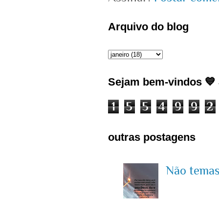
Arquivo do blog
Sejam bem-vindos 💙 J
1
5
5
4
9
9
2
outras postagens
Não temas 