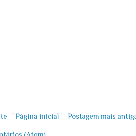
te
Página inicial
Postagem mais antig
ntários (Atom)