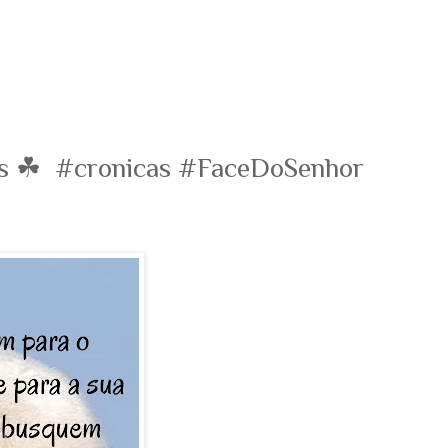
os ☘ #cronicas #FaceDoSenhor