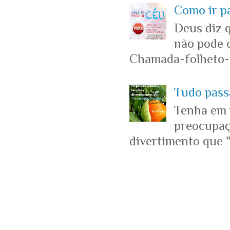
Como ir p
Deus diz 
não pode c
Chamada-folheto-c
Tudo passa
Tenha em 
preocupaçõ
divertimento que "