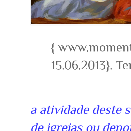
{ www.momento
15.06.2013}. T
a atividade deste 
de igrejas ou deno