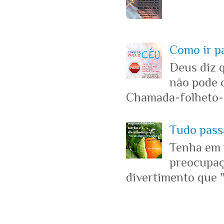
Como ir p
Deus diz 
não pode c
Chamada-folheto-c
Tudo passa
Tenha em 
preocupaçõ
divertimento que "