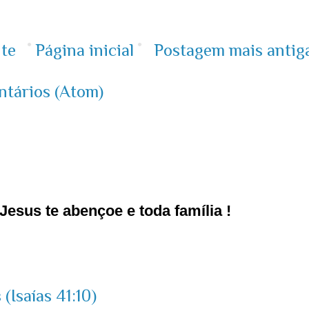
te
Página inicial
Postagem mais antig
ntários (Atom)
esus te abençoe e toda família !
(Isaías 41:10)