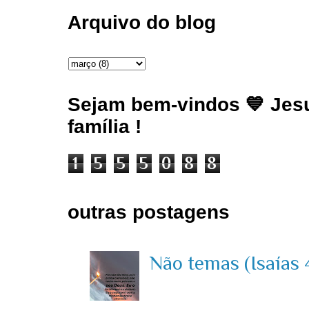
Arquivo do blog
Sejam bem-vindos 💙 Jesu
família !
1
5
5
5
0
8
8
outras postagens
Não temas (Isaías 4