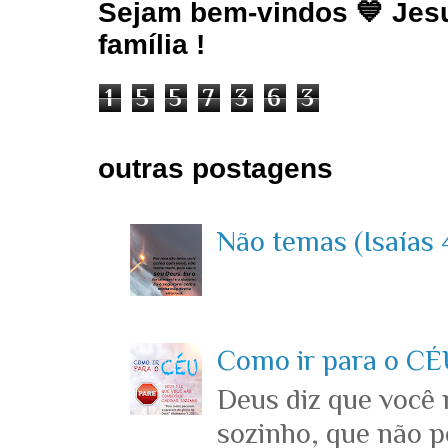
Sejam bem-vindos 💙 Jesu
família !
1
5
5
7
3
6
3
outras postagens
Não temas (Isaías 4
Como ir para o CÉU
Deus diz que você
sozinho, que não p