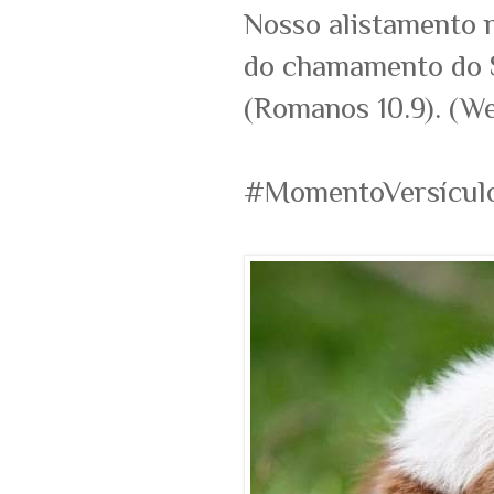
Nosso alistamento n
do chamamento do S
(Romanos 10.9). (We
#MomentoVersícul