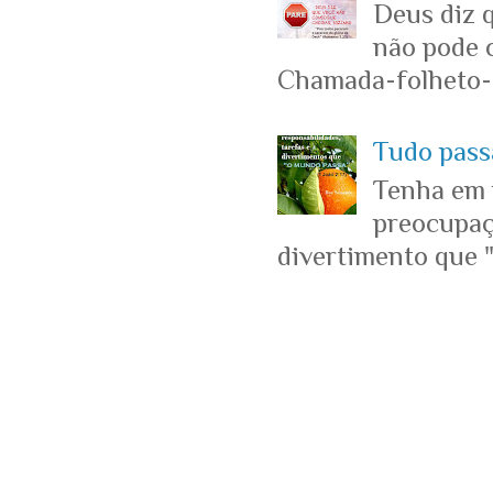
Deus diz 
não pode c
Chamada-folheto-c
Tudo passa
Tenha em 
preocupaçõ
divertimento que "