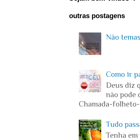
outras postagens
Não temas 
Como ir p
Deus diz 
não pode c
Chamada-folheto-c
Tudo passa
Tenha em 