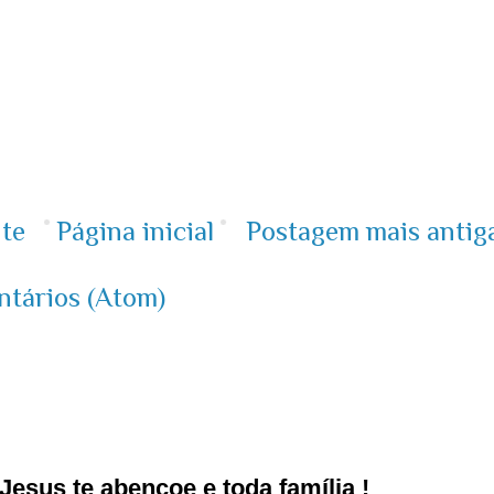
te
Página inicial
Postagem mais antig
ntários (Atom)
esus te abençoe e toda família !