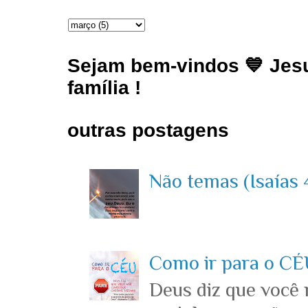
Sejam bem-vindos 💙 Jesu
família !
outras postagens
Não temas (Isaías 4
Como ir para o CÉU
Deus diz que você