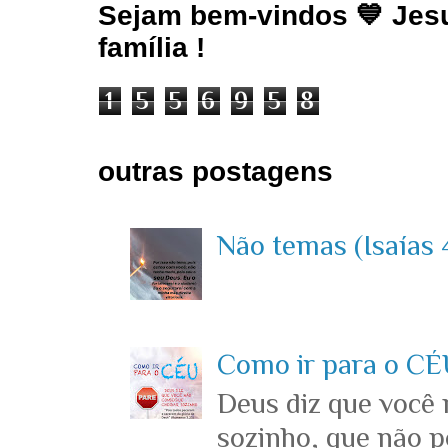
Sejam bem-vindos 💙 Jesu
família !
1
5
5
6
9
5
8
outras postagens
Não temas (Isaías 4
Como ir para o CÉU
Deus diz que você
sozinho, que não p