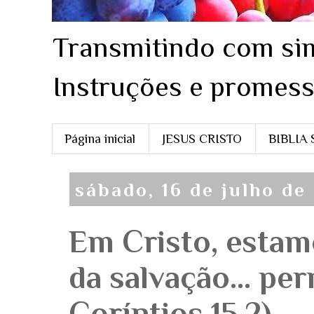
Transmitindo com sim
Instruções e promess
Página inicial
JESUS CRISTO
BIBLIA
sábado, 16 de julho de
Em Cristo, esta
da salvação... pe
Coríntios 15.2)