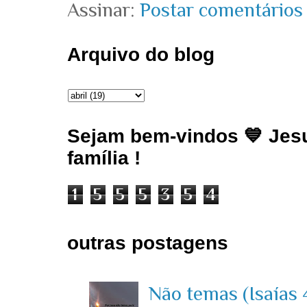
Assinar:
Postar comentários
Arquivo do blog
Sejam bem-vindos 💙 Jesu
família !
1
5
5
5
3
5
4
outras postagens
Não temas (Isaías 4