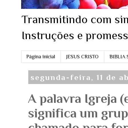
Transmitindo com sim
Instruções e promess
Página inicial
JESUS CRISTO
BIBLIA
segunda-feira, 11 de ab
A palavra Igreja (
significa um gru
chamado para for