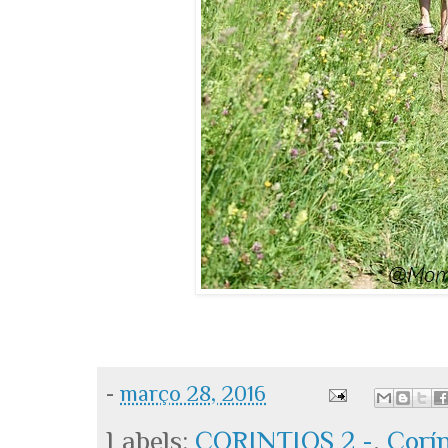
-
março 28, 2016
Labels:
CORINTIOS 2 -
,
Corín