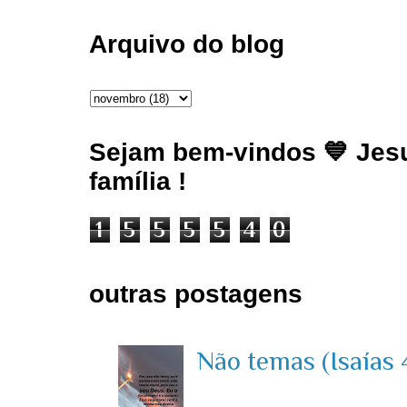
Arquivo do blog
Sejam bem-vindos 💙 Jesu
família !
1
5
5
5
5
4
0
outras postagens
Não temas (Isaías 4