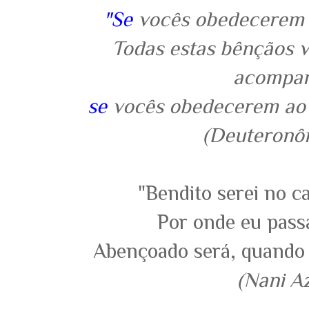
"Se
vocês obedecerem f
Todas estas bênçãos v
acompan
se
vocês obedecerem ao 
(Deuteronôm
"Bendito serei no c
Por onde eu passa
Abençoado será, quando
(Nani A