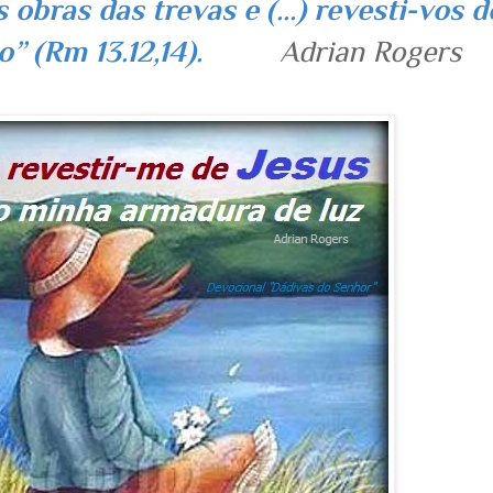
 obras das trevas e (...) revesti-vos d
sto” (Rm 13.12,14).
Adrian Rogers