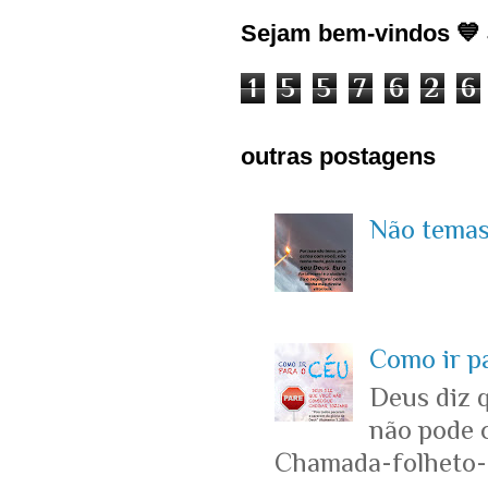
Sejam bem-vindos 💙 J
1
5
5
7
6
2
6
outras postagens
Não temas 
Como ir p
Deus diz 
não pode c
Chamada-folheto-c