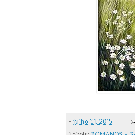
-
julho 31, 2015
Labels:
ROMANOS -
,
R