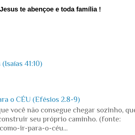
esus te abençoe e toda família !
(Isaías 41:10)
ara o CÉU (Efésios 2.8-9)
que você não consegue chegar sozinho, qu
onstruir seu próprio caminho. (fonte:
omo-ir-para-o-céu...