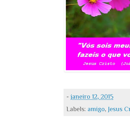
-
janeiro 12, 2015
Labels:
amigo
,
Jesus C