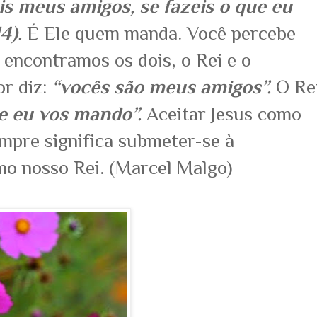
is meus amigos, se fazeis o que eu
14).
É Ele quem manda. Você percebe
 encontramos os dois, o Rei e o
or diz:
“vocês são meus amigos”.
O Re
ue eu vos mando”.
Aceitar Jesus como
mpre significa submeter-se à
mo nosso Rei. (Marcel Malgo)