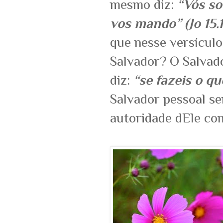
mesmo diz:
“Vós so
vos mando” (Jo 15.
que nesse versículo
Salvador? O Salvad
diz:
“se fazeis o q
Salvador pessoal se
autoridade dEle co