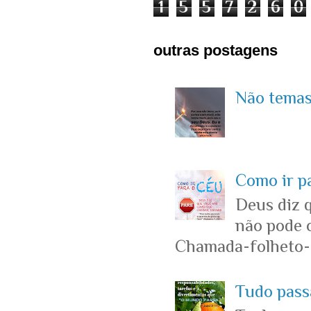
1
5
5
7
2
6
0
outras postagens
Não temas 
Como ir p
Deus diz 
não pode c
Chamada-folheto-c
Tudo passa