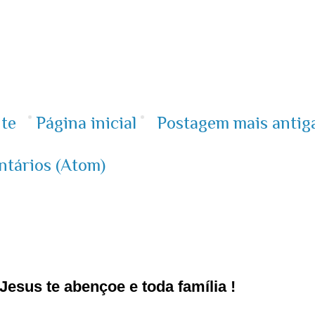
te
Página inicial
Postagem mais antig
ntários (Atom)
esus te abençoe e toda família !