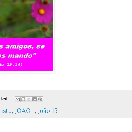
risto
,
JOÃO -
,
João 15