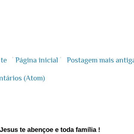
te
Página inicial
Postagem mais antig
ntários (Atom)
esus te abençoe e toda família !