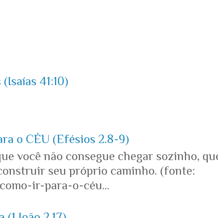
(Isaías 41:10)
ara o CÉU (Efésios 2.8-9)
que você não consegue chegar sozinho, qu
onstruir seu próprio caminho. (fonte:
omo-ir-para-o-céu...
 (1 João 2.17)