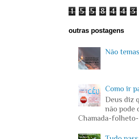
1
5
5
8
4
4
3
outras postagens
Não temas 
Como ir p
Deus diz 
não pode c
Chamada-folheto-c
Tudo passa