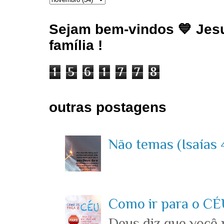
Sejam bem-vindos 💙 Jesu
família !
1
5
6
1
7
7
8
outras postagens
Não temas (Isaías 4
Como ir para o CÉU
Deus diz que você