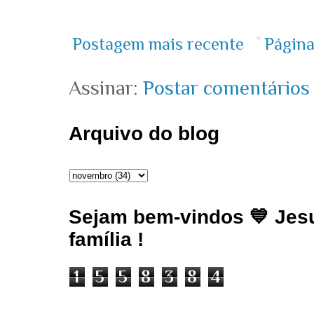
Postagem mais recente
Página
Assinar:
Postar comentários
Arquivo do blog
Sejam bem-vindos 💙 Jesu
família !
1
5
5
8
3
8
4