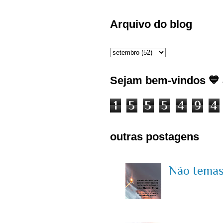
Arquivo do blog
Sejam bem-vindos 💙 J
1
5
5
5
4
9
4
outras postagens
Não temas 