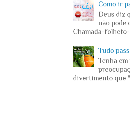
Como ir p
Deus diz 
não pode c
Chamada-folheto-c
Tudo passa
Tenha em 
preocupaçõ
divertimento que "