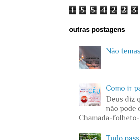
1
5
5
4
2
2
3
outras postagens
Não temas 
Como ir p
Deus diz 
não pode c
Chamada-folheto-c
Tudo passa