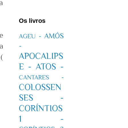
a
Os livros
e
AMÓS
AGEU -
a
-
APOCALIPS
(
E -
ATOS -
CANTARES -
COLOSSEN
SES -
CORÍNTIOS
1 -