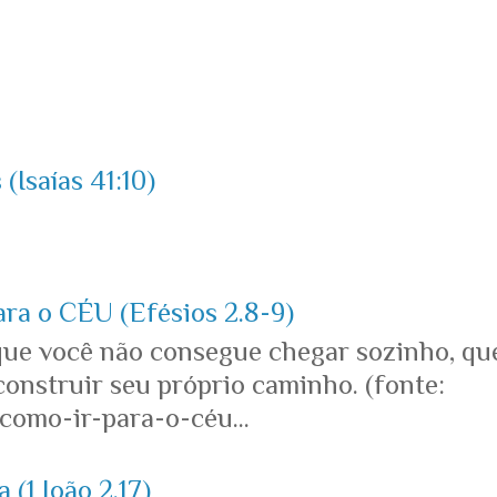
(Isaías 41:10)
ara o CÉU (Efésios 2.8-9)
que você não consegue chegar sozinho, qu
onstruir seu próprio caminho. (fonte:
omo-ir-para-o-céu...
 (1 João 2.17)