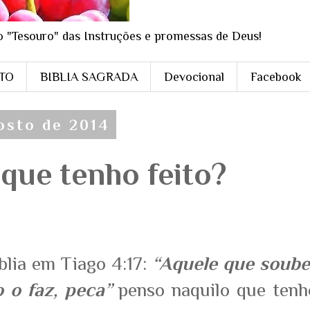
o "Tesouro" das Instruções e promessas de Deus!
STO
BIBLIA SAGRADA
Devocional
Facebook
osto de 2014
o que tenho feito?
blia em Tiago 4:17:
“Aquele que soube
o o faz, peca”
penso naquilo que tenh