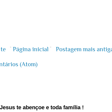
te
Página inicial
Postagem mais antig
ntários (Atom)
esus te abençoe e toda família !